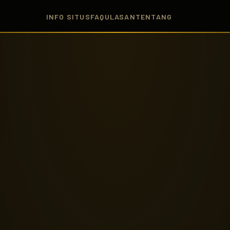
INFO SITUS
FAQ
ULASAN
TENTANG