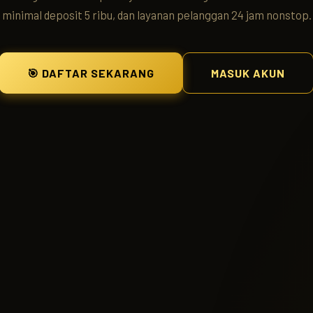
minimal deposit 5 ribu, dan layanan pelanggan 24 jam nonstop.
🎯 DAFTAR SEKARANG
MASUK AKUN