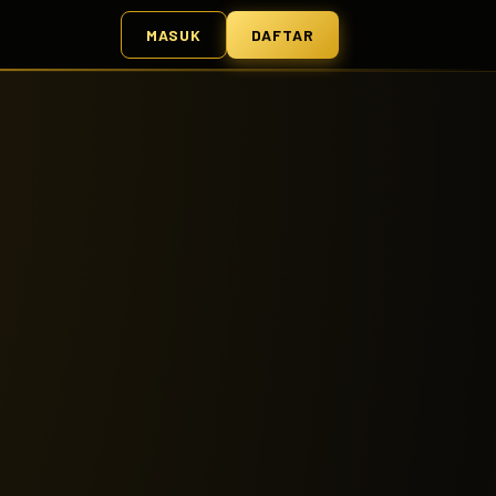
MASUK
DAFTAR